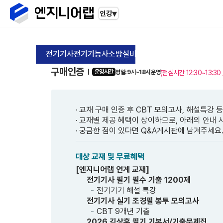
▾
인강
전기기사
전기기능사
소방설비기사
공기업
기타자격증
학원
구매인증
운영시간
(점심시간 12:30~13:30
평일: 9시~18시 운영
교재 구매 인증 후 CBT 모의고사, 해설특강 
교재별 제공 혜택이 상이하므로, 아래의 안내 
궁금한 점이 있다면 Q&A게시판에 남겨주세요
대상 교재 및 무료혜택
[엔지니어랩 연계 교재]
전기기사 필기 필수 기출 1200제
전기기기 해설 특강
전기기사 실기 조경필 봉투 모의고사
CBT 9개년 기출
2026 김상훈 필기 기본서/기출문제집