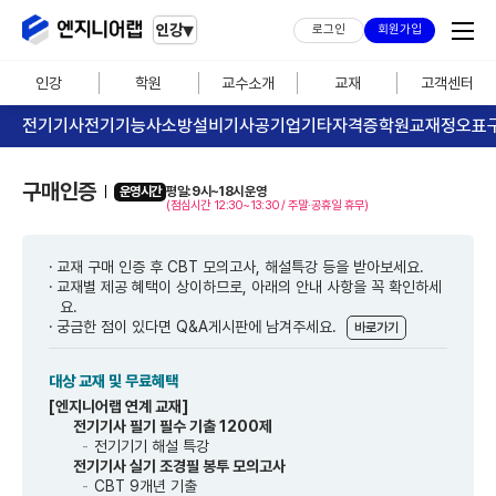
▾
인강
로그인
회원가입
인강
학원
교수소개
교재
고객센터
전기기사
전기기능사
소방설비기사
공기업
기타자격증
학원교재
정오표
구매인증
운영시간
평일: 9시~18시 운영
(점심시간 12:30~13:30 / 주말·공휴일 휴무)
교재 구매 인증 후 CBT 모의고사, 해설특강 등을 받아보세요.
교재별 제공 혜택이 상이하므로, 아래의 안내 사항을 꼭 확인하세
요.
궁금한 점이 있다면 Q&A게시판에 남겨주세요.
바로가기
대상 교재 및 무료혜택
[엔지니어랩 연계 교재]
전기기사 필기 필수 기출 1200제
전기기기 해설 특강
전기기사 실기 조경필 봉투 모의고사
CBT 9개년 기출