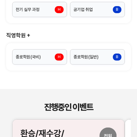
전기 실무 과정
공기업 취업
H
B
직영학원
+
종로학원(국비)
종로학원(일반)
H
B
진행중인 이벤트