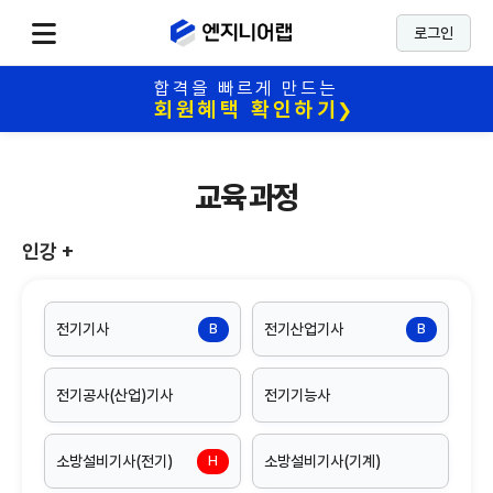
로그인
합격을 빠르게 만드는
회원혜택 확인하기
❯
교육 과정
인강
+
전기기사
전기산업기사
B
B
전기공사(산업)기사
전기기능사
소방설비기사(전기)
소방설비기사(기계)
H