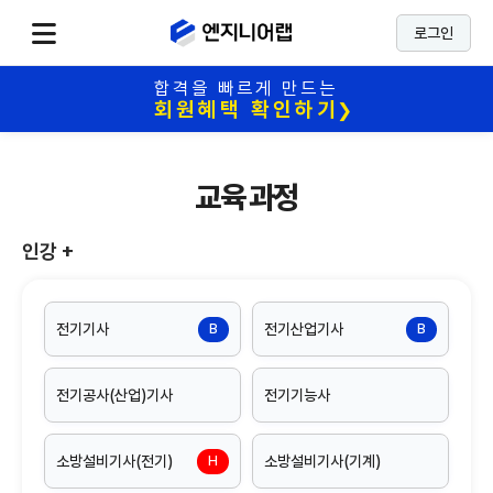
로그인
합격을 빠르게 만드는
회원혜택 확인하기
❯
교육 과정
인강
+
전기기사
전기산업기사
B
B
전기공사(산업)기사
전기기능사
소방설비기사(전기)
소방설비기사(기계)
H