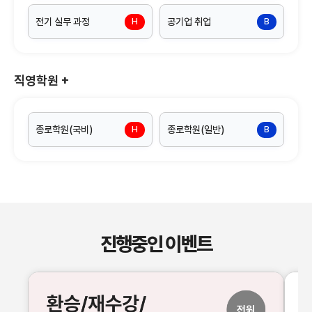
전기 실무 과정
공기업 취업
H
B
직영학원
+
종로학원(국비)
종로학원(일반)
H
B
진행중인 이벤트