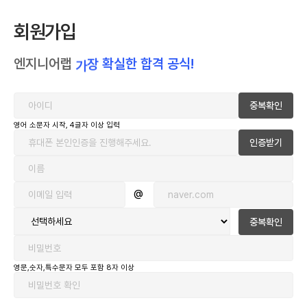
회원가입
엔지니어랩
실
한
합
격
공
식
!
확
장
가
중복확인
영어 소문자 시작, 4글자 이상 입력
인증받기
@
중복확인
영문,숫자,특수문자 모두 포함 8자 이상