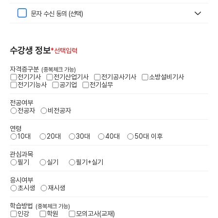
문자 수신 동의 (선택)
“이용자”라 함은 “회사”의 웹사이트에 접속하여 본 약관에 따라 “회사”가
제공하는 “콘텐츠” 및 제반 서비스를 이용하는 “회원” 및 “비회원”을 말합
니다.
수강생 정보
*선택입력
“회원”이라 함은 회사의 웹사이트에 접속하여 본 약관에 동의함으로써 회
사와 이용계약을 체결하고 아이디(ID)를 부여 받은 자로서 회사가 제공하
자격증구분
(중복체크 가능)
는 정보와 서비스를 지속적으로 이용할 수 있는 자를 말합니다.
전기기사
전기산업기사
전기공사기사
소방설비기사
전기기능사
공기업
전기실무
“콘텐츠”라 함은 회사 웹사이트에서 제공 및 판매하는 온라인 강좌 및 기타
전공여부
관련정보를 의미함으로서, 정보통신망이용촉진 및 정보보호 등에 관한 법
전공자
비전공자
률 제2조 제1항 제1호의 규정에 의한 정보통신망에서 사용되는 부호ㆍ문자
ㆍ음성ㆍ음향ㆍ이미지 또는 영상 등으로 표현된 자료 또는 정보를 말합니
연령
다.
10대
20대
30대
40대
50대 이후
“아이디(ID)”라 함은 회원의 식별 및 서비스 이용을 위하여 회원이 정하였
관심과목
필기
거나 회사가 부여한 문자 또는 숫자의 조합을 말합니다.
실기
필기+실기
“비밀번호(PASSWORD)”라 함은 서비스 이용 시 아이디와 일치되는 회
응시여부
초시생
재시생
원임을 확인하고, 회원 개인정보 보호를 위하여 회원 자신이 정한 문자 또
는 숫자의 조합을 말합니다.
학습방법
(중복체크 가능)
인강
학원
모의고사(교재)
“전자우편(Email)”이라 함은 인터넷을 통한 우편 혹은 전기적 매체를 이