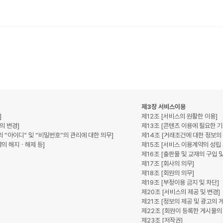
수집거부
사이트맵
제3장 서비스이용
]
제12조 [서비스의 원활한 이용]
의 변경]
제13조 [콘텐츠 이용에 필요한 
의 “아이디” 및 “비밀번호”의 관리에 대한 의무]
제14조 [거래조건에 대한 정보의
약의 해지ㆍ해제 등]
제15조 [서비스 이용계약의 성립 
제16조 [출판물 및 교재의 구입 및
제17조 [회사의 의무]
제18조 [회원의 의무]
제19조 [부정이용 금지 및 차단]
제20조 [서비스의 제공 및 변경]
제21조 [정보의 제공 및 광고의 
제22조 [회원이 등록한 게시물의 
제23조 [저작권]