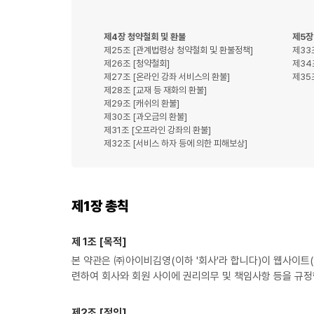
제4장 청약철회 및 환불
제5장
제25조 [관계법령상 청약철회 및 환불정책]
제33
제26조 [청약철회]
제34
제27조 [온라인 강좌 서비스의 환불]
제35
제28조 [교재 등 재화의 환불]
제29조 [캐쉬의 환불]
제30조 [과오금의 환불]
제31조 [오프라인 강좌의 환불]
제32조 [서비스 하자 등에 의한 피해보상]
제1장 총칙
제 1조 [목적]
본 약관은 ㈜아이비김영(이하 '회사'라 합니다)이 웹사이트(htt
련하여 회사와 회원 사이에 권리의무 및 책임사항 등을 규정
제2조 [정의]