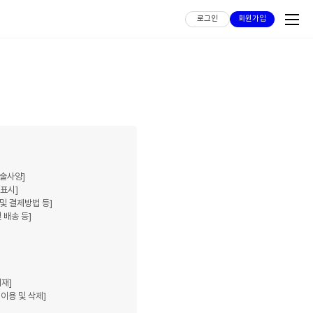
로그인
회원가입
기술사양]
 표시]
및 결제방법 등]
 배송 등]
게재]
이용 및 삭제]