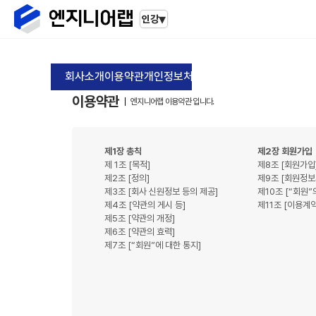
▾
인강
회사소개
이용약관
개인정보처리방침
인재채용
이메일무단
이용약관
엔지니어랩 이용약관 입니다.
제1장 총칙
제2장 회원가입
제 1조 [목적]
제8조 [회원가입
제2조 [정의]
제9조 [회원정보
제3조 [회사 신원정보 등의 제공]
제10조 [“회원”
제4조 [약관의 게시 등]
제11조 [이용계
제5조 [약관의 개정]
제6조 [약관의 효력]
제7조 [“회원”에 대한 통지]