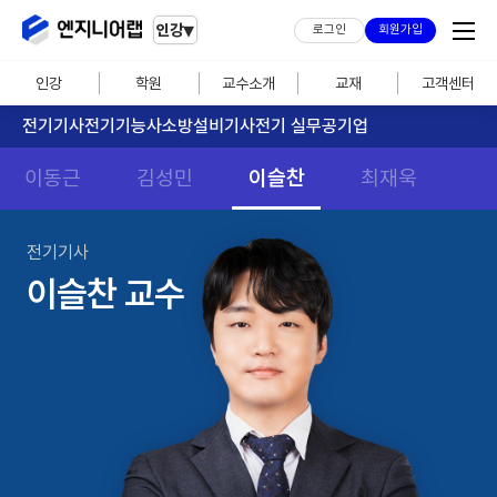
▾
인강
로그인
회원가입
인강
학원
교수소개
교재
고객센터
전기기사
전기기능사
소방설비기사
전기 실무
공기업
이동근
김성민
이슬찬
최재욱
전기기사
이슬찬 교수