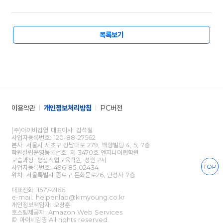
목록보기
이용약관
개인정보처리방침
PC버전
(주)아이비김영 대표이사: 김석철
사업자등록번호: 120-88-27562
본사: 서울시 서초구 강남대로 279, 백향빌딩 4, 5, 7층
학원설립운영등록번호: 제 3470호 엔지니어랩학원
교습과정: 평생직업교육학원, 성인고시
TOP
사업자등록번호: 496-85-02434
위치: 서울특별시 종로구 돈화문로26, 단성사 7층
대표전화:
1577-2166
e-mail: helpenlab@kimyoung.co.kr
개인정보책임자: 오창훈
호스팅제공자: Amazon Web Services
© 아이비김영 All rights reserved.