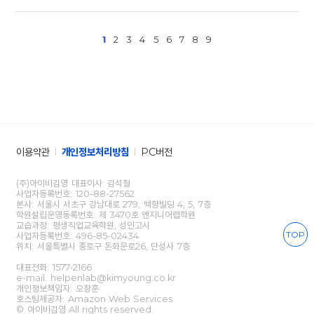
1
2
3
4
5
6
7
8
9
이용약관
개인정보처리방침
PC버전
(주)아이비김영 대표이사: 김석철
사업자등록번호: 120-88-27562
본사: 서울시 서초구 강남대로 279, 백향빌딩 4, 5, 7층
학원설립운영등록번호: 제 3470호 엔지니어랩학원
교습과정: 평생직업교육학원, 성인고시
TOP
사업자등록번호: 496-85-02434
위치: 서울특별시 종로구 돈화문로26, 단성사 7층
대표전화:
1577-2166
e-mail: helpenlab@kimyoung.co.kr
개인정보책임자: 오창훈
호스팅제공자: Amazon Web Services
© 아이비김영 All rights reserved.